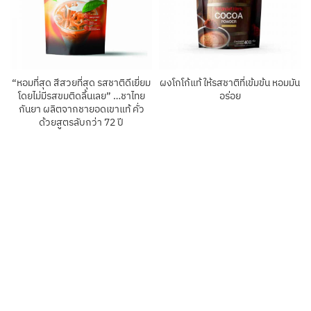
“หอมที่สุด สีสวยที่สุด รสชาติดีเยี่ยม
ผงโกโก้แท้ ให้รสชาติที่เข้มข้น หอมมัน
โดยไม่มีรสขมติดลิ้นเลย” …ชาไทย
อร่อย
กันยา ผลิตจากชายอดเขาแท้ คั่ว
ด้วยสูตรลับกว่า 72 ปี