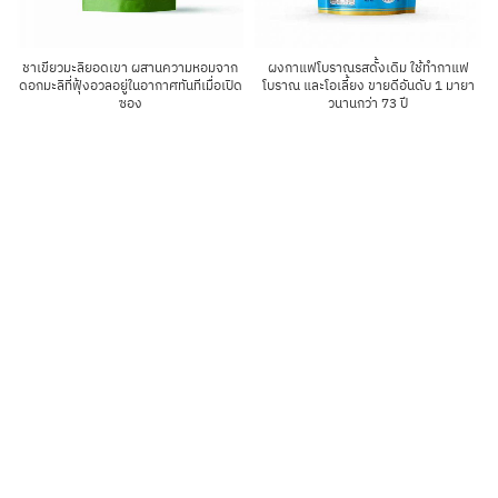
ชาเขียวมะลิยอดเขา ผสานความหอมจาก
ผงกาแฟโบราณรสดั้งเดิม ใช้ทำกาแฟ
ดอกมะลิที่ฟุ้งอวลอยู่ในอากาศทันทีเมื่อเปิด
โบราณ และโอเลี้ยง ขายดีอันดับ 1 มายา
ซอง
วนานกว่า 73 ปี
Popular categories