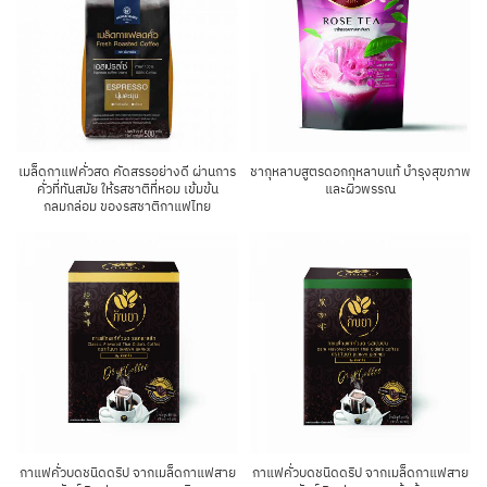
เมล็ดกาแฟคั่วสด คัดสรรอย่างดี ผ่านการ
ชากุหลาบสูตรดอกกุหลาบแท้ บํารุงสุขภาพ
คั่วที่ทันสมัย ให้รสชาติที่หอม เข้มข้น
และผิวพรรณ
กลมกล่อม ของรสชาติกาแฟไทย
กาแฟคั่วบดชนิดดริป จากเมล็ดกาแฟสาย
กาแฟคั่วบดชนิดดริป จากเมล็ดกาแฟสาย