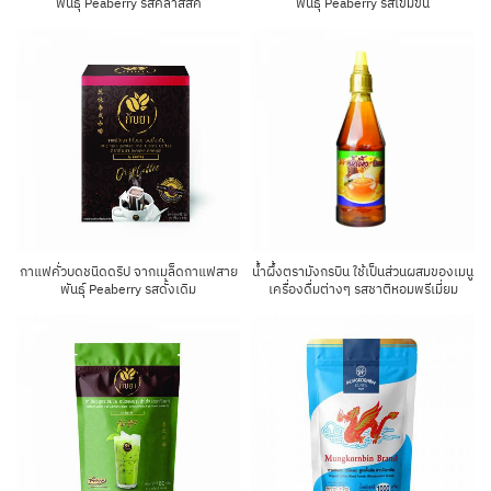
พันธุ์ Peaberry รสคลาสสิค
พันธุ์ Peaberry รสเข้มข้น
กาแฟคั่วบดชนิดดริป จากเมล็ดกาแฟสาย
น้ำผึ้งตรามังกรบิน ใช้เป็นส่วนผสมของเมนู
พันธุ์ Peaberry รสดั้งเดิม
เครื่องดื่มต่างๆ รสชาติหอมพรีเมี่ยม