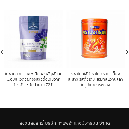
ใบชายอดเขาและกลีบดอกอัญชันสด
ผงชาไทยใช้ทำชาไทย ชาดำเย็น ชา
…อบแห้งด้วยกรรมวิธีดั้งเดิมจาก
มะนาว รสดั้งเดิม หอมกลิ่นวานิลลา
โรงคั่วระดับตํานาน 72 ปี
ในรูปแบบกระป๋อง
สงวนลิขสิทธิ์ บริษัท กาแฟอำนาจมังกรบิน จำกัด