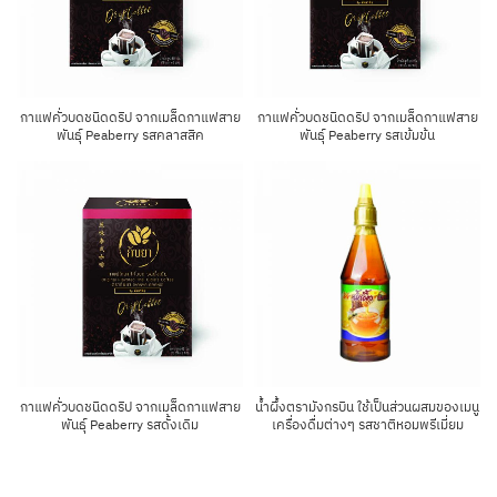
กาแฟคั่วบดชนิดดริป จากเมล็ดกาแฟสาย
กาแฟคั่วบดชนิดดริป จากเมล็ดกาแฟสาย
พันธุ์ Peaberry รสคลาสสิค
พันธุ์ Peaberry รสเข้มข้น
กาแฟคั่วบดชนิดดริป จากเมล็ดกาแฟสาย
น้ำผึ้งตรามังกรบิน ใช้เป็นส่วนผสมของเมนู
พันธุ์ Peaberry รสดั้งเดิม
เครื่องดื่มต่างๆ รสชาติหอมพรีเมี่ยม