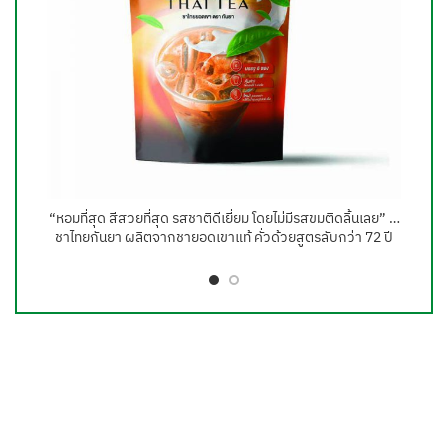
“หอมที่สุด สีสวยที่สุด รสชาติดีเยี่ยม โดยไม่มีรสขมติดลิ้นเลย” …
ชาไทยกันยา ผลิตจากชายอดเขาแท้ คั่วด้วยสูตรลับกว่า 72 ปี