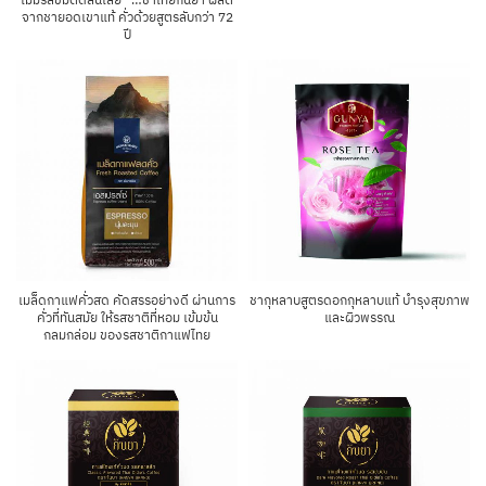
จากชายอดเขาแท้ คั่วด้วยสูตรลับกว่า 72
ปี
เมล็ดกาแฟคั่วสด คัดสรรอย่างดี ผ่านการ
ชากุหลาบสูตรดอกกุหลาบแท้ บํารุงสุขภาพ
คั่วที่ทันสมัย ให้รสชาติที่หอม เข้มข้น
และผิวพรรณ
กลมกล่อม ของรสชาติกาแฟไทย