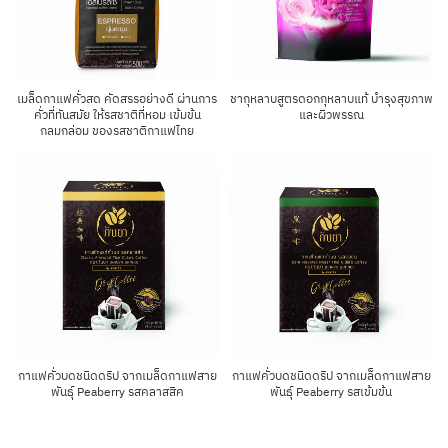
เมล็ดกาแฟคั่วสด คัดสรรอย่างดี ผ่านการ
ชากุหลาบสูตรดอกกุหลาบแท้ บํารุงสุขภาพ
คั่วที่ทันสมัย ให้รสชาติที่หอม เข้มข้น
และผิวพรรณ
กลมกล่อม ของรสชาติกาแฟไทย
กาแฟคั่วบดชนิดดริป จากเมล็ดกาแฟสาย
กาแฟคั่วบดชนิดดริป จากเมล็ดกาแฟสาย
พันธุ์ Peaberry รสคลาสสิค
พันธุ์ Peaberry รสเข้มข้น