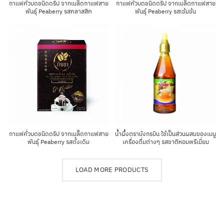
กาแฟคั่วบดชนิดดริป จากเมล็ดกาแฟสาย
กาแฟคั่วบดชนิดดริป จากเมล็ดกาแฟสาย
พันธุ์ Peaberry รสคลาสสิค
พันธุ์ Peaberry รสเข้มข้น
กาแฟคั่วบดชนิดดริป จากเมล็ดกาแฟสาย
น้ำผึ้งตรามังกรบิน ใช้เป็นส่วนผสมของเมนู
พันธุ์ Peaberry รสดั้งเดิม
เครื่องดื่มต่างๆ รสชาติหอมพรีเมี่ยม
LOAD MORE PRODUCTS