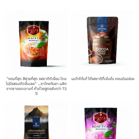
“หอมที่สุด สีสวยที่สุด รสชาติดีเยี่ยม โดย
ผงโกโก้แท้ ให้รสชาติที่เข้มข้น หอมมันอร่อย
ไม่มีรสขมติดลิ้นเลย” …ชาไทยกันยา ผลิต
จากชายอดเขาแท้ คั่วด้วยสูตรลับกว่า 72
ปี